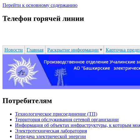
Перейти к основному содержанию
Телефон горячей линии
Новости
Главная
Раскрытие информации
Карточка предп
Потребителям
Технологическое присоединение (ТП)
Территория обслуживания сетевой организации
Информация об объектах инфраструктуры, к которым мож
Электротехническая лаборатория
Передача электрической энергии